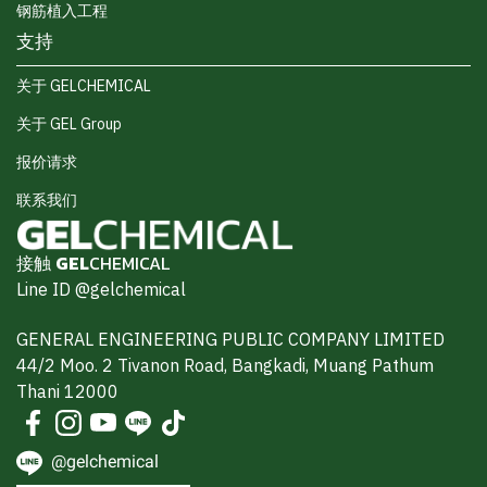
钢筋植入工程
支持
关于 GELCHEMICAL
关于 GEL Group
报价请求
联系我们
接触
GEL
CHEMICAL
Line ID @gelchemical
GENERAL ENGINEERING PUBLIC COMPANY LIMITED
44/2 Moo. 2 Tivanon Road, Bangkadi, Muang Pathum
Thani 12000
@gelchemical